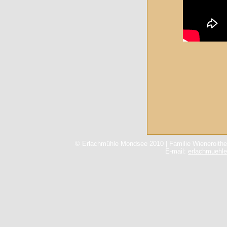
© Erlachmühle Mondsee 2010 | Familie Wieneroithe
E-mail:
erlachmuehl