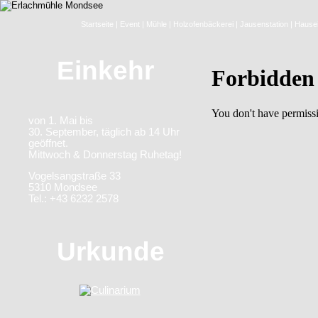
Startseite
|
Event
|
Mühle
|
Holzofenbäckerei
|
Jausenstation
|
Hausei
Einkehr
von 1. Mai bis
30. September, täglich ab 14 Uhr
geöffnet.
Mittwoch & Donnerstag Ruhetag!
Vogelsangstraße 33
5310 Mondsee
Tel.: +43 6232 2578
Urkunde