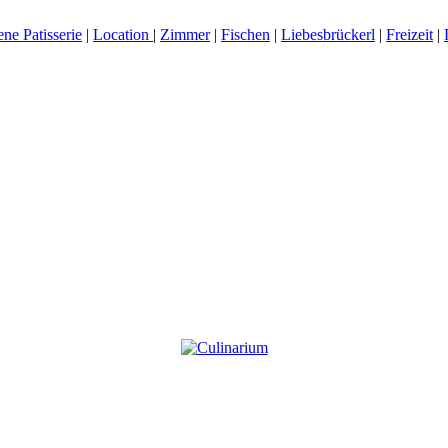
ne Patisserie
|
Location
|
Zimmer
|
Fischen
|
Liebesbrückerl
|
Freizeit
|