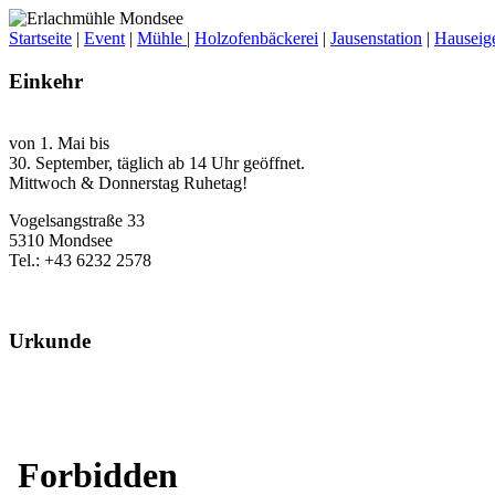
Startseite
|
Event
|
Mühle
|
Holzofenbäckerei
|
Jausenstation
|
Hauseige
Einkehr
von 1. Mai bis
30. September, täglich ab 14 Uhr geöffnet.
Mittwoch & Donnerstag Ruhetag!
Vogelsangstraße 33
5310 Mondsee
Tel.: +43 6232 2578
Urkunde