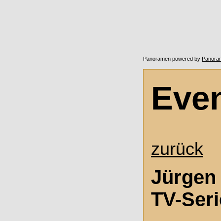
Panoramen powered by
Panora
Eve
zurück
Jürgen 
TV-Seri