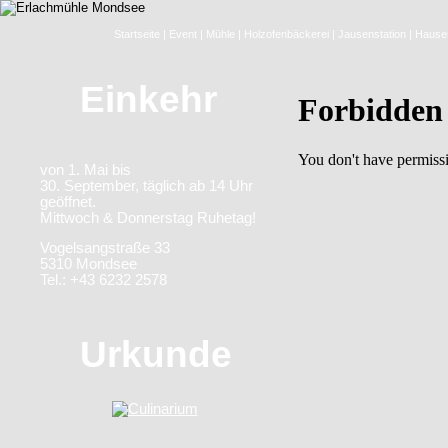
Startseite
|
Event
|
Mühle
|
Holzofenbäckerei
|
Jausenstation
|
Hausei
Einkehr
von 1. Mai bis
30. September, täglich ab 14 Uhr
geöffnet.
Mittwoch & Donnerstag Ruhetag!
Vogelsangstraße 33
5310 Mondsee
Tel.: +43 6232 2578
Urkunde