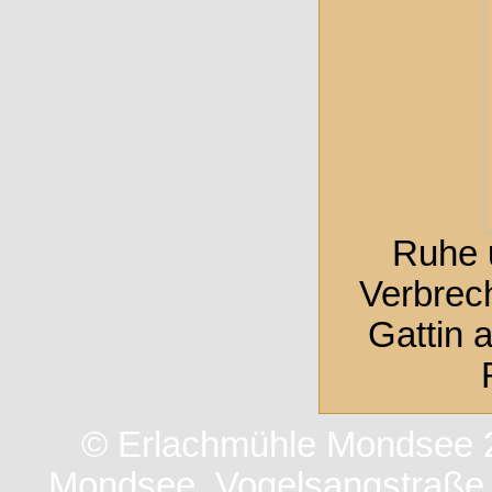
Ruhe u
Verbrech
Gattin 
© Erlachmühle Mondsee 2
Mondsee, Vogelsangstraße 3